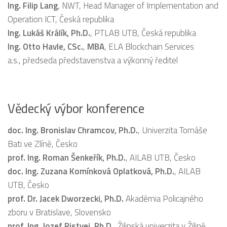
Ing. Filip Lang
, NWT, Head Manager of Implementation and
Operation ICT, Česká republika
Ing. Lukáš Králík, Ph.D
.
, PTLAB UTB, Česká republika
Ing. Otto Havle, CSc.
,
MBA
, ELA Blockchain Services
a.s., předseda představenstva a výkonný ředitel
Vědecký výbor konference
doc. Ing. Bronislav Chramcov, Ph.D.
, Univerzita Tomáše
Bati ve Zlíně, Česko
prof. Ing. Roman Šenkeřík, Ph.D.
, AILAB UTB, Česko
doc. Ing. Zuzana Komínková Oplatková, Ph.D.
, AILAB
UTB, Česko
prof. Dr. Jacek Dworzecki, Ph.D.
Akadémia Policajného
zboru v Bratislave, Slovensko
prof. Ing. Jozef Ristvej, Ph.D.,
Žilinská univerzita v Žilině,