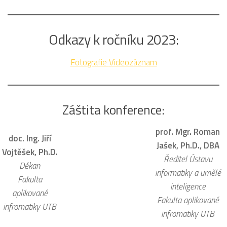
Odkazy k ročníku 2023:
Fotografie
Videozáznam
Záštita konference:
prof. Mgr. Roman
doc. Ing. Jiří
Jašek, Ph.D., DBA
Vojtěšek, Ph.D.
Ředitel Ústavu
Děkan
________________
informatiky a umělé
Fakulta
inteligence
aplikované
Fakulta aplikované
infromatiky UTB
infromatiky UTB