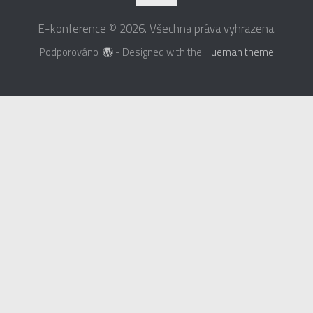
E-konference © 2026. Všechna práva vyhrazena.
Podporováno
- Designed with the
Hueman theme